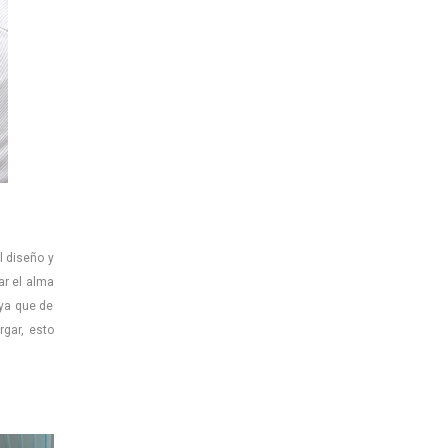
l diseño y
ar el alma
 ya que de
gar, esto