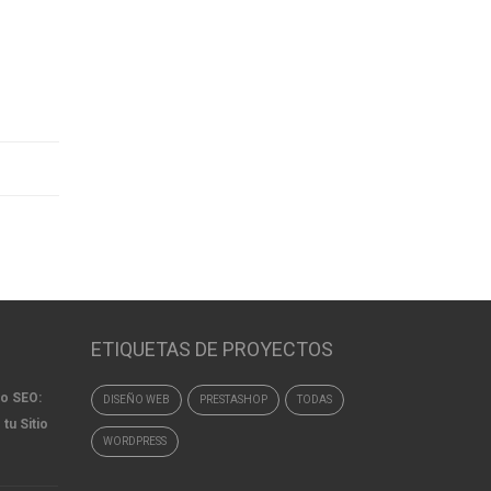
ETIQUETAS DE PROYECTOS
to SEO:
DISEÑO WEB
PRESTASHOP
TODAS
 tu Sitio
WORDPRESS