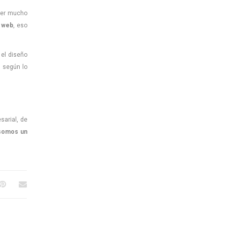
ener mucho
a web
, eso
 el diseño
, según lo
sarial, de
somos un