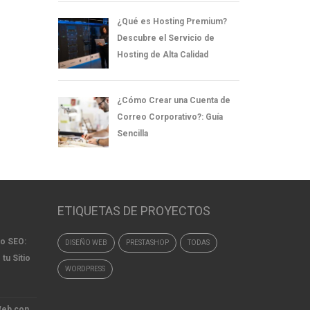
¿Qué es Hosting Premium?
Descubre el Servicio de
Hosting de Alta Calidad
¿Cómo Crear una Cuenta de
Correo Corporativo?: Guía
Sencilla
ETIQUETAS DE PROYECTOS
to SEO:
DISEÑO WEB
PRESTASHOP
TODAS
 tu Sitio
WORDPRESS
Web con