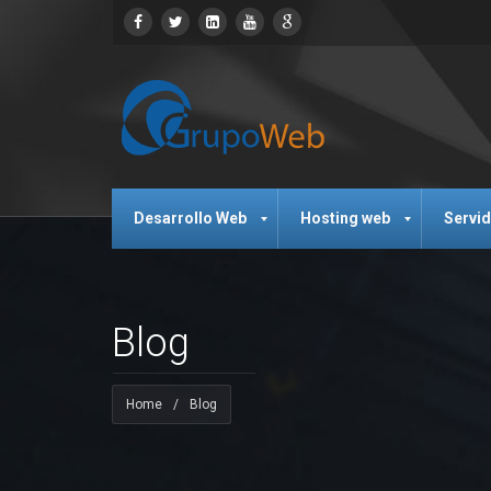
Desarrollo Web
Hosting web
Servi
Blog
Home
/
Blog