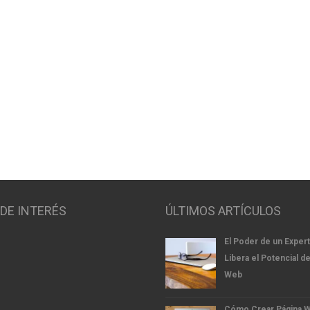
 DE INTERÉS
ÚLTIMOS ARTÍCULOS
El Poder de un Exper
Libera el Potencial de
Web
Cómo Crear Página 